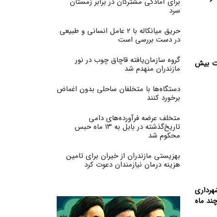
برای آمادگی مشترکان در برابر زمستان
سرد
حریق میانکاله با 2 عامل انسانی و طبیعی
در دست بررسی است
گروه سازمان‌یافته قاچاق چوب در نور
حل ۵/۱ ساحل ۵ و کتاب به مساحت بیش
مازندران منهدم شد
دستگاه‌ها با متخلفان ساحلی بدون اغماض
برخورد کنند
متخلف عرضه فرآورده‌های دامی
تاریخ‌گذشته در بابل به ۱۳ ماه حبس
محکوم شد
بهزیستی مازندران از خیران برای تامین
هزینه درمان نیازمندان دعوت کرد
هرداری
ریال که انشالله تا چند ماه