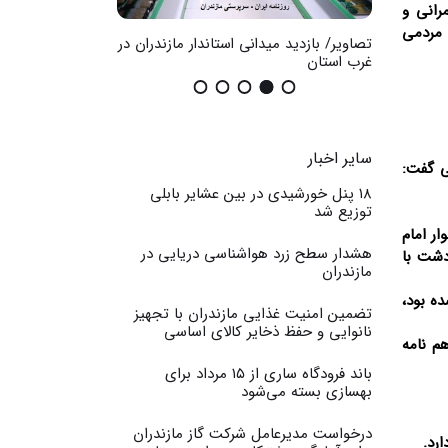
رانی و
 مردمی
ضان در
تصاویر/ بازدید میدانی استاندار مازندران در
گزارش تصویری / اث
غرب استان
عمومی
سایر اخبار
ی گفت:
۱۸ پنل خورشیدی در بین عشایر بابلی
توزیع شد
ر امام
هشدار سطح زرد هواشناسی دریایی در
دشت با
مازندران
ه بود،
تضمین امنیت غذایی مازندران با تجهیز
نانوایی و حفظ ذخایر کالای اساسی
 کرده که با تفاهم نامه
باند فرودگاه ساری از ۱۵ مرداد برای
بهسازی بسته می‌شود
درخواست مدیرعامل شرکت گاز مازندران