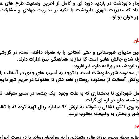
ار دابودشت در بازدید دوره ای و کامل از آخرین وضعیت طرح های عم
ن داد که مدیریت شهری دابودشت با تکیه بر مدیریت جهادی و مشارکت
تصاویر / بزرگداشت سالگرد ارتحال
تصاویر / مراسم احیای ماه رم
 جوان بردارد.
امام(ره)در ساری
ساری
ان
 مدیران شهرستانی و حتی استانی را به همراه داشته است، در گزارش
ف شدن چالش هایی است که نیاز به هماهنگی بین ادارات دارند.
دشت در برنامه دارد، نیز افزود:
در محدوده شهر دابودشت است، با توجه به آسيب هاي جدی در آسفالت بلوا
 روکش آسفالت از محدوده روستای قلعه کش تا هندوکلا در حریم شهر دابو
حد فاصل شهرداری تا بخشداری که به علت وجود یک چشمه در مسیر متوقف شد
چشمه، جان دوباره ای گرفت.
۳- تجهیز ناوگان ایمنی ، شهرداری دابودشت دومین خودروی آتش نشانی پیشرفته به ارزش ۹۶ میلیارد ریال تهیه
 شهر و بخش به وضیعت مطلوب برسد.