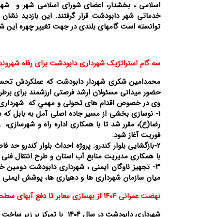
اسلامی ، بخشدار، اعضای شورای اسلامی شهر و شهرد
خدماتی شهر دابودشت قرار گرفتند. این بازدید نشا
توانسته است گامهای بلندی در جهت تغییر چهره این شهر
سه گام استراتژیک شهرداری دابودشت برای رفاه شهروند
محمدامین شکری شهردار دابودشت که عملکردش تحسین
حضور میدانی مسئولان ارشد فرصتی ارزشمند برای برطر
وی در خصوص اقدام های تحولی و مهمي که شهرداری دابو
۱- نوسازی بخشی از مسیر جاده اصلی آمل به بابل که 
رضا(ع)، مقرر شد تا با همکاری اداره راه و شهرسازی،
فوریت آغاز شود.
۲-بازگشایی بلوار کندرو: پروژه احداث بلوار کندرو 
با همکاری مدیریت منابع آب استان و طرح انتقال فنی 
میان سازمان شهرداری ها و دهیاری ها، پوشش ایمنی
نهضت عمرانی ۱۴۰۴ از بهسازی معابر تا دفع آبهای سطحی
شهرداری دابودشت در سال ۱۴۰۴ با تمرکز بر زیر ساخت های محله محور، پروژه های متعددی را به سرانجام رساند یا در دست اجرا دارد.