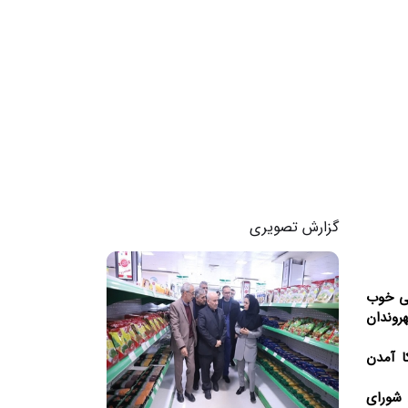
گزارش تصویری
نی خوب
روندان
 کا آمدن
 شورای