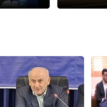
تصاویر / بزرگداشت سالگرد ارتحال
تصاویر / مراسم احیای ماه رم
امام(ره)در ساری
ساری