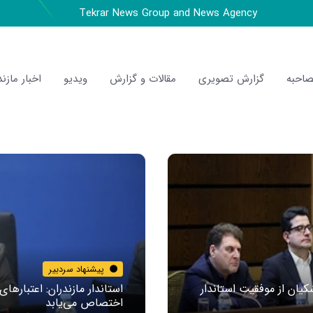
Tekrar News Group and News Agency
احبه
گزارش تصویری
مقالات و گزارش
ویدیو
اخبار مازند
پیشنهاد سردبیر
یان از موفقیت استاندار
استاندار مازندران: اعتبارها
اختصاص می‌یابد