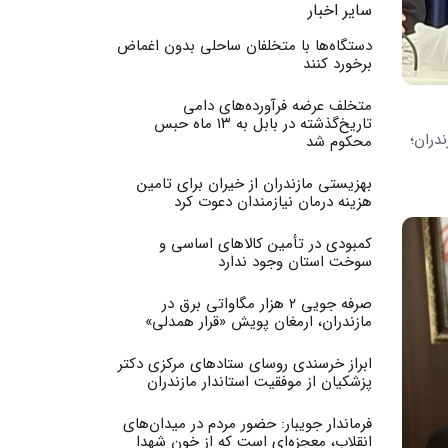
سایر اخبار
دستگاه‌ها با متخلفان ساحلی بدون اغماض
برخورد کنند
متخلف عرضه فرآورده‌های دامی
تاریخ‌گذشته در بابل به ۱۳ ماه حبس
زندران؛
محکوم شد
بهزیستی مازندران از خیران برای تامین
هزینه درمان نیازمندان دعوت کرد
کمبودی در تأمین کالاهای اساسی و
سوخت استان وجود ندارد
صرفه جویی ۲ هزار مگاواتی برق در
مازندران، ارمغان پویش «قرار همدلی»
ابراز خرسندی روسای ستادهای مرکزی دکتر
پزشکیان از موفقیت استاندار مازندران
فرماندار جویبار: حضور مردم در میدان‌های
انقلاب، معجزه‌ای است که از خون شهدا